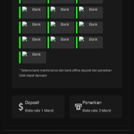
* Selama bank maintenance dan bank offline deposit dan penarikan
tidak dapat diproses
Deposit
Penarikan
Rata-rata 1 Menit
Rata-rata 3 Menit