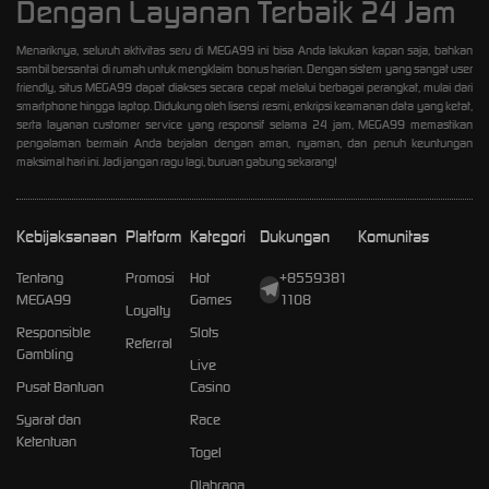
Dengan Layanan Terbaik 24 Jam
Menariknya, seluruh aktivitas seru di MEGA99 ini bisa Anda lakukan kapan saja, bahkan
sambil bersantai di rumah untuk mengklaim bonus harian. Dengan sistem yang sangat user
friendly, situs MEGA99 dapat diakses secara cepat melalui berbagai perangkat, mulai dari
smartphone hingga laptop. Didukung oleh lisensi resmi, enkripsi keamanan data yang ketat,
serta layanan customer service yang responsif selama 24 jam, MEGA99 memastikan
pengalaman bermain Anda berjalan dengan aman, nyaman, dan penuh keuntungan
maksimal hari ini. Jadi jangan ragu lagi, buruan gabung sekarang!
Kebijaksanaan
Platform
Kategori
Dukungan
Komunitas
Tentang
Promosi
Hot
+8559381
MEGA99
Games
1108
Loyalty
Responsible
Slots
Referral
Gambling
Live
Pusat Bantuan
Casino
Syarat dan
Race
Ketentuan
Togel
Olahraga