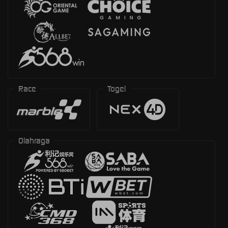
Race
Togel
Olahraga