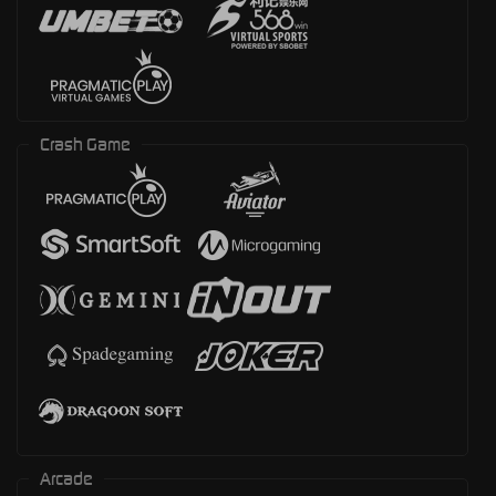
Crash Game
Arcade