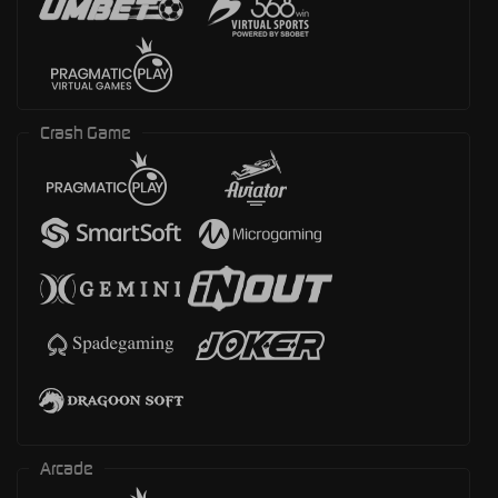
Crash Game
Arcade