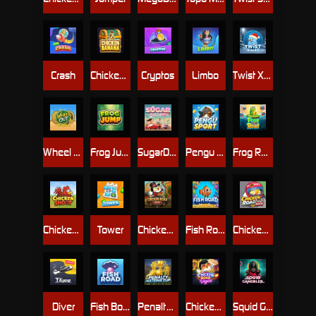
Crash
Chicken Banana
Cryptos
Limbo
Twist X-mas
Wheel Out
Frog Jump
SugarDaddy
Pengu Sport
Frog Road
Chicken Shoot
Tower
Chicken Road Gold
Fish Road
Chicken Road Race
Diver
Fish Boom
Penalty Nations Cup
Chicken Road Vegas
Squid Gamebler