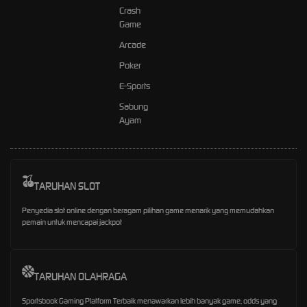
Crash
Game
Arcade
Poker
E-Sports
Sabung
Ayam
TARUHAN SLOT
Penyedia slot online dengan beragam pilihan game menarik yang memudahkan
pemain untuk mencapai jackpot
TARUHAN OLAHRAGA
Sportsbook Gaming Platform Terbaik menawarkan lebih banyak game, odds yang