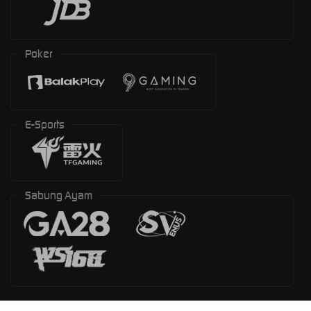
Poker
E-Sports
Sabung Ayam