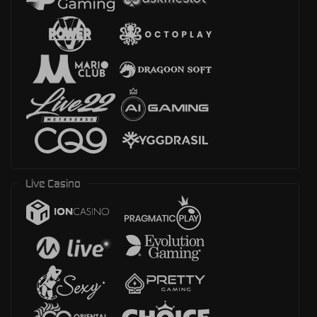
Live Casino