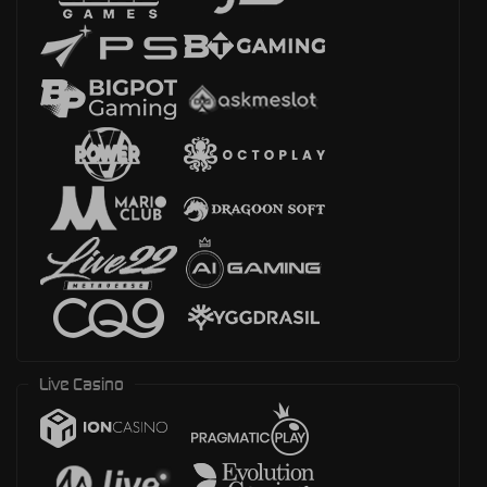
Live Casino