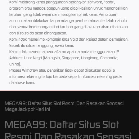
Kami melarang keras penggunaan perangkat, software, "bots",
program atau metode apapun yang diaplikasikan untuk menghasilkan
taruhan yang tidak wajar dan merugikan pihak kami. Penutupan
account akan dilakukan tanpa adanya pemberitahuan terlebih dahulu
dan semua kemenangan dari taruhan yang dilakukan akan dibatalkan
dan sisa saldo akan dihanguskan.
Kami tidak menerima komplain atas Void dan Reject dalam permainan,
Sebab itu diluar tanggung jawab kami.
Kami tidak menerima pendaftaran apabila anda menggunakan IP
Address Luar Negri (Malaysia, Singapore, Hongkong, Cambodia,
China).
Proses Withdraw atau penarikan tidak dapat dilakukan apabila
informasi rekening tertuju berbeda seperti informasi rekening pada
database kami.
MEGA99: Daftar Situs Slot Resmi Dan Rasakan Sensasi
Mega Jackpot Hari Ini
MEGA99: Daftar Situs Slot
Resmi Dan Rasakan Sensasi