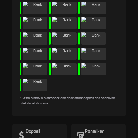
* Selama bank maintenance dan bank offline deposit dan penarikan
tidak dapat diproses
Deposit
Penarikan