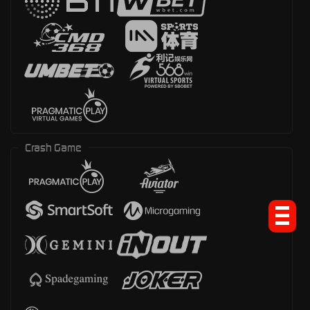
Crash Game