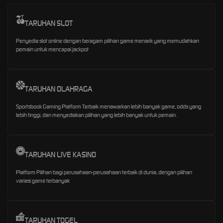
TARUHAN SLOT
Penyedia slot online dengan beragam pilihan game menarik yang memudahkan
pemain untuk mencapai jackpot
TARUHAN OLAHRAGA
Sportsbook Gaming Platform Terbaik menawarkan lebih banyak game, odds yang
lebih tinggi, dan menyediakan pilihan yang lebih banyak untuk pemain.
TARUHAN LIVE KASINO
Platform Pilihan bagi perusahaan-perusahaan terbaik di dunia, dengan pilihan
variasi game terbanyak
TARUHAN TOGEL