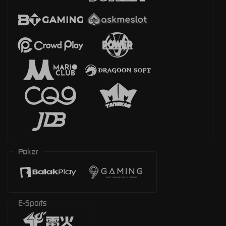
Poker
E-Sports