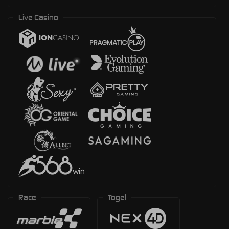
Live Casino
Race
Togel