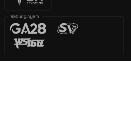
Sabung Ayam