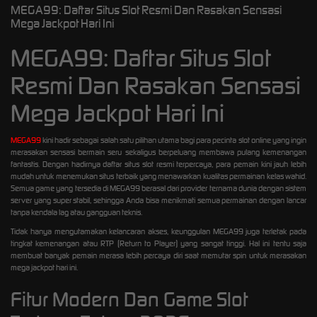
MEGA99: Daftar Situs Slot Resmi Dan Rasakan Sensasi
Mega Jackpot Hari Ini
MEGA99: Daftar Situs Slot
Resmi Dan Rasakan Sensasi
Mega Jackpot Hari Ini
MEGA99
kini hadir sebagai salah satu pilihan utama bagi para pecinta slot online yang ingin
merasakan sensasi bermain seru sekaligus berpeluang membawa pulang kemenangan
fantastis. Dengan hadirnya daftar situs slot resmi terpercaya, para pemain kini jauh lebih
mudah untuk menemukan situs terbaik yang menawarkan kualitas permainan kelas wahid.
Semua game yang tersedia di MEGA99 berasal dari provider ternama dunia dengan sistem
server yang super stabil, sehingga Anda bisa menikmati semua permainan dengan lancar
tanpa kendala lag atau gangguan teknis.
Tidak hanya mengutamakan kelancaran akses, keunggulan MEGA99 juga terletak pada
tingkat kemenangan atau RTP (Return to Player) yang sangat tinggi. Hal ini tentu saja
membuat banyak pemain merasa lebih percaya diri saat memutar spin untuk merasakan
mega jackpot hari ini.
Fitur Modern Dan Game Slot