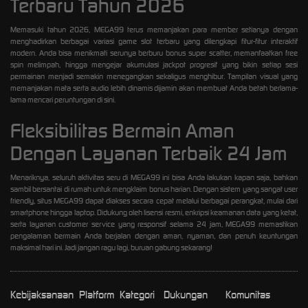
Terbaru Tahun 2026
Memasuki tahun 2026, MEGA99 terus memanjakan para member setianya dengan
menghadirkan berbagai variasi game slot terbaru yang dilengkapi fitur-fitur interaktif
modern. Anda bisa menikmati serunya berburu bonus super scatter, memanfaatkan free
spin melimpah, hingga mengejar akumulasi jackpot progresif yang bikin setiap sesi
permainan menjadi semakin menegangkan sekaligus menghibur. Tampilan visual yang
memanjakan mata serta audio lebih dinamis dijamin akan membuat Anda betah berlama-
lama mencari peruntungan di sini.
Fleksibilitas Bermain Aman
Dengan Layanan Terbaik 24 Jam
Menariknya, seluruh aktivitas seru di MEGA99 ini bisa Anda lakukan kapan saja, bahkan
sambil bersantai di rumah untuk mengklaim bonus harian. Dengan sistem yang sangat user
friendly, situs MEGA99 dapat diakses secara cepat melalui berbagai perangkat, mulai dari
smartphone hingga laptop. Didukung oleh lisensi resmi, enkripsi keamanan data yang ketat,
serta layanan customer service yang responsif selama 24 jam, MEGA99 memastikan
pengalaman bermain Anda berjalan dengan aman, nyaman, dan penuh keuntungan
maksimal hari ini. Jadi jangan ragu lagi, buruan gabung sekarang!
Kebijaksanaan
Platform
Kategori
Dukungan
Komunitas