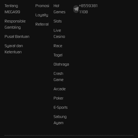
Tentang
Promosi
Hot
+8559381
MEGA99
Games
1108
Loyalty
Responsible
Slots
Referral
Gambling
Live
Pusat Bantuan
Casino
Syarat dan
Race
Ketentuan
Togel
Olahraga
Crash
Game
Arcade
Poker
E-Sports
Sabung
Ayam