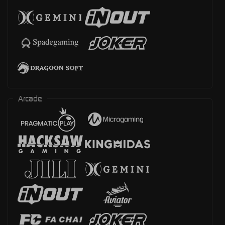
Arcade