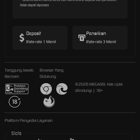
tidak dapat diproses
Deposit
Penarikan
Rata-rata 1 Menit
Rata-rata 3 Menit
Tanggung Jawab
Browser Yang
Bermain
Didukung
©2026 MEGA99. Hak cipta
dilindungi | 18+
Platform Penyedia Layanan
Slots