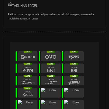
TARUHAN TOGEL
Platform togel yang menarik dari perusahan terbaik di dunia yang menawarkan
hadiah kemenangan besar