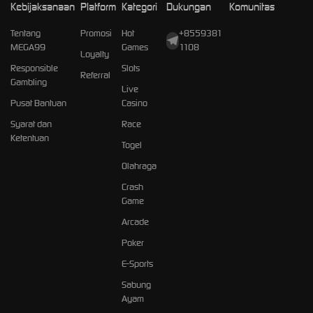
Kebijaksanaan
Platform
Kategori
Dukungan
Komunitas
Tentang
Promosi
Hot
+8559381
MEGA99
Games
1108
Loyalty
Responsible
Slots
Referral
Gambling
Live
Pusat Bantuan
Casino
Syarat dan
Race
Ketentuan
Togel
Olahraga
Crash
Game
Arcade
Poker
E-Sports
Sabung
Ayam