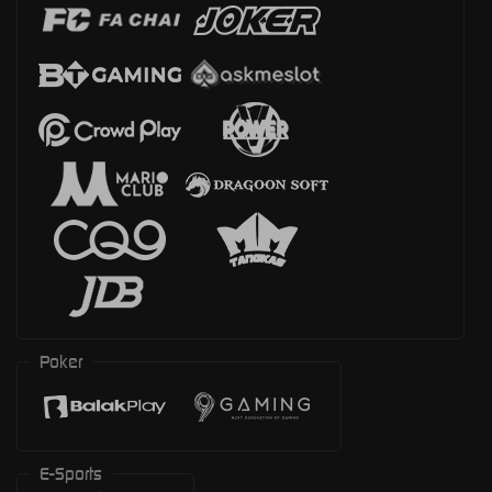
Poker
E-Sports