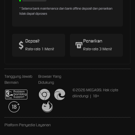
* Selama bank maintenance dan bank offline deposit dan penarikan
tidak dapat diproses
Deposit
Penarikan
Rata-rata 1 Menit
Rata-rata 3 Menit
Tanggung Jawab
Browser Yang
Bermain
Didukung
©2026 MEGA99. Hak cipta
dilindungi | 18+
Platform Penyedia Layanan