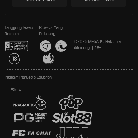
Tanggung Jawab
Browser Yang
Bermain
Didukung
©2026 MEGA99. Hak cipta
dilindungi | 18+
Platform Penyedia Layanan
Slots