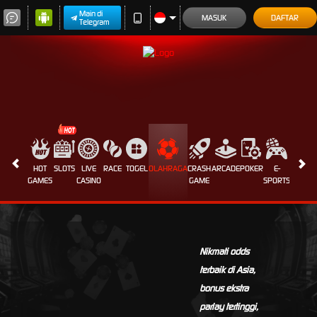
Main di
MASUK
DAFTAR
Telegram
HOT
SLOTS
LIVE
RACE
TOGEL
OLAHRAGA
CRASH
ARCADE
POKER
E-
SABUN
GAMES
CASINO
GAME
SPORTS
AYAM
Nikmati odds
terbaik di Asia,
bonus ekstra
parlay tertinggi,