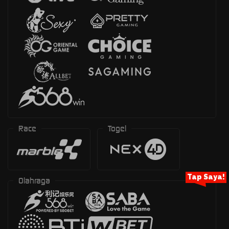
Race
Togel
Tap Saya!
Olahraga