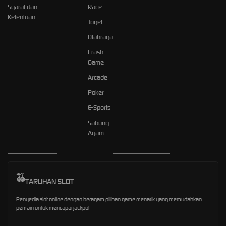
Syarat dan
Race
Ketentuan
Togel
Olahraga
Crash
Game
Arcade
Poker
E-Sports
Sabung
Ayam
TARUHAN SLOT
Penyedia slot online dengan beragam pilihan game menarik yang memudahkan
pemain untuk mencapai jackpot