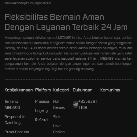
lama mencari peruntungan di sini.
Fleksibilitas Bermain Aman
Dengan Layanan Terbaik 24 Jam
Menariknya, seluruh aktivitas seru di MEGA99 ini bisa Anda lakukan kapan saja, bahkan
sambil bersantai di rumah untuk mengklaim bonus harian. Dengan sistem yang sangat user
friendly, situs MEGA99 dapat diakses secara cepat melalui berbagai perangkat, mulai dari
smartphone hingga laptop. Didukung oleh lisensi resmi, enkripsi keamanan data yang ketat,
serta layanan customer service yang responsif selama 24 jam, MEGA99 memastikan
pengalaman bermain Anda berjalan dengan aman, nyaman, dan penuh keuntungan
maksimal hari ini. Jadi jangan ragu lagi, buruan gabung sekarang!
Kebijaksanaan
Platform
Kategori
Dukungan
Komunitas
Tentang
Promosi
Hot
+8559381
MEGA99
Games
1108
Loyalty
Responsible
Slots
Referral
Gambling
Live
Pusat Bantuan
Casino