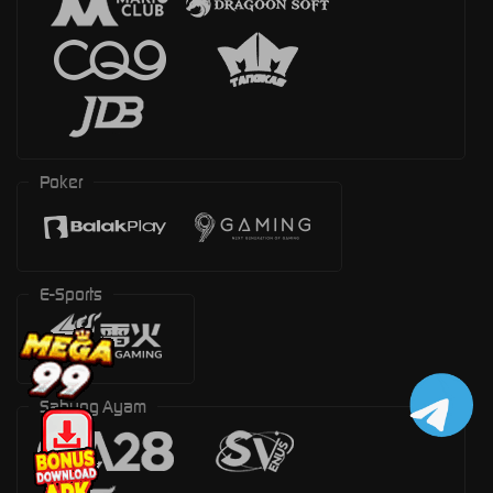
Poker
E-Sports
Sabung Ayam